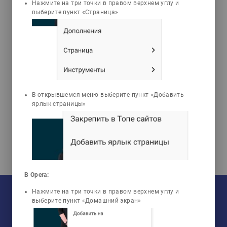
Нажмите на три точки в правом верхнем углу и
Задачи
Тесты
выберите пункт «Страница»
Ержанова Гульжан
Алимкуловна
Основы теории
изучаемого языка
В открывшемся меню выберите пункт «Добавить
ярлык страницы»
В Opera:
На текущий момент:
Нажмите на три точки в правом верхнем углу и
Мы сотрудничаем с
33
университетами
выберите пункт «Домашний экран»
У нас обучается
960
групп
Мы в соцсетях:
Зарегистрировано
50759
пользователей
Просмотрено
456805
элементов