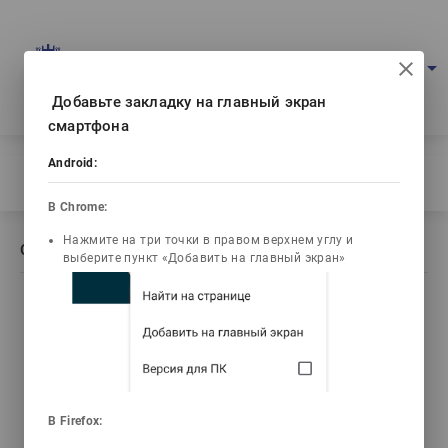
Портал мультимедийных учебников
arrow_drop_down
Войти
Рус
Ваш IP: 216.73.216.223
Добавьте закладку на главный экран
смартфона
Главная
/
Android:
Описание книги Основы теории изучаемого языка
В Chrome:
Нажмите на три точки в правом верхнем углу и
Описание книги Основы теории изучаемого языка
выберите пункт «Добавить на главный экран»
list_alt
library_books
video_library
Содержание
Текст книги
Видео лекции
emoji_objects
live_help
В Firefox: