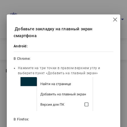
Multimedia education project
arrow_drop_down
Log in
Eng
Ваш IP: 216.73.216.169
Добавьте закладку на главный экран
смартфона
Home
/
Android:
Book description Основы теории изучаемого языка
В Chrome:
Нажмите на три точки в правом верхнем углу и
Book description Основы теории изучаемого языка
выберите пункт «Добавить на главный экран»
list_alt
library_books
video_library
emoji_objects
Contents
Текст книги
Video lectures
Problems
live_help
В Firefox: