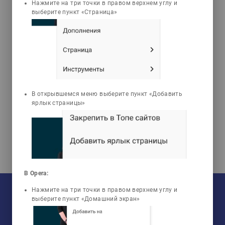
Нажмите на три точки в правом верхнем углу и
Tests
выберите пункт «Страница»
Ержанова Гульжан
Алимкуловна
Основы теории
изучаемого языка
В открывшемся меню выберите пункт «Добавить
ярлык страницы»
В Opera:
На текущий момент:
Нажмите на три точки в правом верхнем углу и
Мы сотрудничаем с
33
университетами
выберите пункт «Домашний экран»
У нас обучается
960
групп
Мы в соцсетях:
Зарегистрировано
50759
пользователей
Просмотрено
456806
элементов