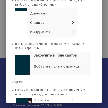
Нажмите на три точки в правом верхнем углу и
Философия
выберите пункт «Страница»
(ЭПИГРАФ)
В открывшемся меню выберите пункт «Добавить
ярлык страницы»
На текущий момент:
Мы сотрудничаем с
33
университетами
У нас обучается
960
групп
Мы в соцсетях:
Зарегистрировано
50759
пользователей
Просмотрено
456807
элементов
В Opera:
Нажмите на три точки в правом верхнем углу и
выберите пункт «Домашний экран»
Участник международного технологического парка «Астана Хаб»
Все права защищены ЭПИГРАФ © 2026