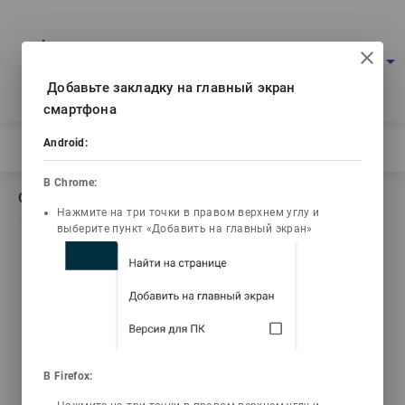
Портал мультимедийных учебников
arrow_drop_down
Войти
Рус
Ваш IP: 216.73.216.71
Добавьте закладку на главный экран
смартфона
Android:
Главная
/
Описание книги Философия (ЭПИГРАФ)
В Chrome:
Описание книги Философия (ЭПИГРАФ)
Нажмите на три точки в правом верхнем углу и
выберите пункт «Добавить на главный экран»
list_alt
library_books
emoji_objects
Содержание
Текст книги
Задачи
Сәрсембин Үмбеқан
В Firefox:
Қуандықұлы