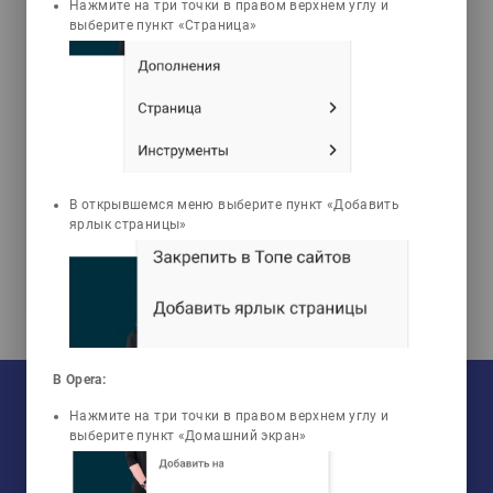
Нажмите на три точки в правом верхнем углу и
выберите пункт «Страница»
Темирова Гульнара
Аягановна
Гистология
В открывшемся меню выберите пункт «Добавить
ярлык страницы»
В Opera:
На текущий момент:
Мы сотрудничаем с
33
университетами
Нажмите на три точки в правом верхнем углу и
У нас обучается
960
групп
Мы в соцсетях:
выберите пункт «Домашний экран»
Зарегистрировано
50759
пользователей
Просмотрено
456806
элементов