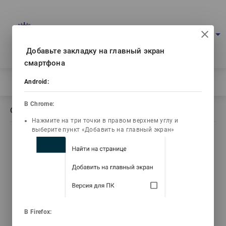
Портал мультимедийных учебников
arrow_drop_down
Войти
Рус
Ваш IP: 216.73.217.154
Добавьте закладку на главный экран
смартфона
Главная
/
Описание книги Гистология
Android:
В Chrome:
Описание книги Гистология
Нажмите на три точки в правом верхнем углу и
выберите пункт «Добавить на главный экран»
list_alt
library_books
video_library
Содержание
Текст книги
Видео лекции
3d_rotation
emoji_objects
live_help
В Firefox:
3D Анимации
Задачи
Тесты