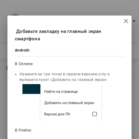
Multimedia education project
arrow_drop_down
Log in
Eng
Ваш IP: 216.73.217.88
Добавьте закладку на главный экран
смартфона
Home
/
Book description Гистология
Android:
В Chrome:
Book description Гистология
Нажмите на три точки в правом верхнем углу и
выберите пункт «Добавить на главный экран»
list_alt
library_books
video_library
Contents
Текст книги
Video lectures
3d_rotation
emoji_objects
live_help
В Firefox:
3D Animations
Problems
Tests