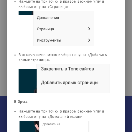
Нажмите на три точки в правом верхнем углу и
выберите пункт «Страница»
Темирова Гульнара
Аягановна
Гистология
В открывшемся меню выберите пункт «Добавить
ярлык страницы»
В Opera:
На текущий момент:
Мы сотрудничаем с
33
университетами
Нажмите на три точки в правом верхнем углу и
У нас обучается
960
групп
Мы в соцсетях:
выберите пункт «Домашний экран»
Зарегистрировано
50759
пользователей
Просмотрено
456805
элементов