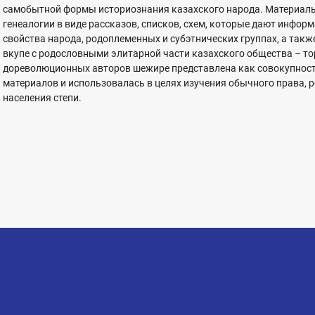
самобытной формы историознания казахского народа. Материалы
генеалогии в виде рассказов, списков, схем, которые дают инфор
свойства народа, родоплеменных и субэтнических группах, а такж
вкупе с родословными элитарной части казахского общества – тор
дореволюционных авторов шежире представлена как совокупност
материалов и использовалась в целях изучения обычного права, р
населения степи.