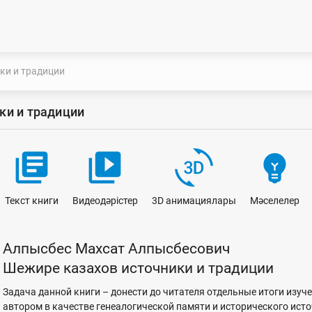
ки и традиции
ки и традиции
library_books
video_library
3d_rotation
emoji_objects
Текст книги
Видеодәрістер
3D анимациялары
Мәселелер
Алпысбес Махсат Алпысбесович
Шежире казахов источники и традиции
Задача данной книги – донести до читателя отдельные итоги изуч
автором в качестве генеалогической памяти и исторического исто