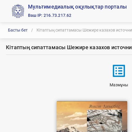
Мультимедиалық оқулықтар порталы
Ваш IP: 216.73.217.62
Басты бет
/
Кітаптың сипаттамасы Шежире казахов источни
Кітаптың сипаттамасы Шежире казахов источни
list_alt
Мазмұны