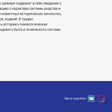
 шежире содержат в себе сведения о
мацию о характере системы родства и
е известных исторических личностях,
е, ходжей. В трудах
ь историко-генеалогических
одового быта и этнического состава
Мы в соцсетях: