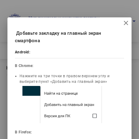
Мультимедиалық оқулықтар порталы
arrow_drop_down
Кіру
Қаз
Ваш IP: 216.73.217.34
Добавьте закладку на главный экран
смартфона
Басты бет
/
Кітаптың сипаттамасы Жалпы иммунология
Android:
В Chrome:
Кітаптың сипаттамасы Жалпы иммунология
Нажмите на три точки в правом верхнем углу и
выберите пункт «Добавить на главный экран»
list_alt
library_books
video_library
Мазмұны
Текст книги
Видеодәрістер
3d_rotation
live_help
В Firefox:
3D анимациялары
Тесттер