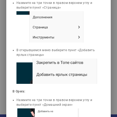
Нажмите на три точки в правом верхнем углу и
выберите пункт «Страница»
Сейтханова Бибигуль
Толегеновна
Жалпы иммунология
Оқулық ҚРМЖМБС 03.07.475-2006 «
Жалпы медицина» мамандығы
студенттері үшін негізгі оқулық ретінде
ал 5В110200 - «Қоғамдық денсаулық
В открывшемся меню выберите пункт «Добавить
ярлык страницы»
сақтау» мамандығы бойынша ҚР 2012
жылғы мемлекеттік жалпыға білім беру
стандарты, 5В110400-«Медициналық
профилактикалық ісі» мамандығы
бойынша ҚР -2009 жылғы, 5В110100 –
«Мейірбике ісі» 2012 жылғымемлекеттік
жалпыға міндетті білім беру стандарты
В Opera:
бойынша қосымша оқулық ретінде
қолдануға лайық.
Нажмите на три точки в правом верхнем углу и
выберите пункт «Домашний экран»