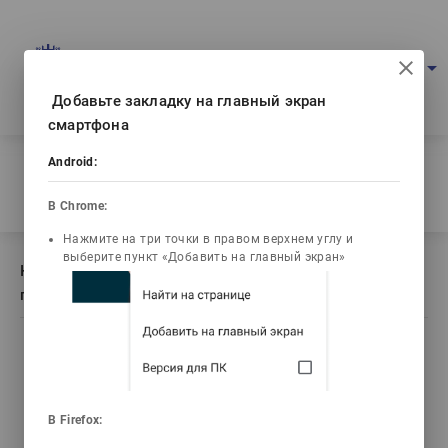
Мультимедиалық оқулықтар порталы
arrow_drop_down
Кіру
Қаз
Ваш IP: 216.73.217.153
Добавьте закладку на главный экран
смартфона
Басты бет
/
Android:
Кітаптың сипаттамасы История образования и
педагогической науки Казахстана
В Chrome:
Нажмите на три точки в правом верхнем углу и
выберите пункт «Добавить на главный экран»
Кітаптың сипаттамасы История образования и
педагогической науки Казахстана
list_alt
library_books
video_library
Мазмұны
Текст книги
Видеодәрістер
В Firefox: