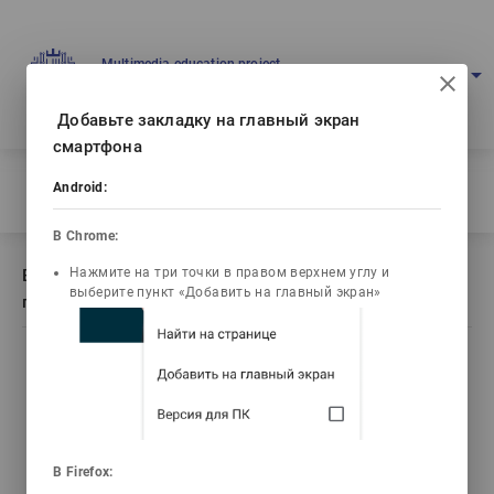
Multimedia education project
arrow_drop_down
Log in
Eng
Ваш IP: 216.73.216.199
Добавьте закладку на главный экран
смартфона
Home
/
Android:
Book description Инженерлік графика. Сандық проекциялар
В Chrome:
Нажмите на три точки в правом верхнем углу и
Book description Инженерлік графика. Сандық
выберите пункт «Добавить на главный экран»
проекциялар
list_alt
library_books
video_library
Contents
Текст книги
Video lectures
3d_rotation
live_help
В Firefox: