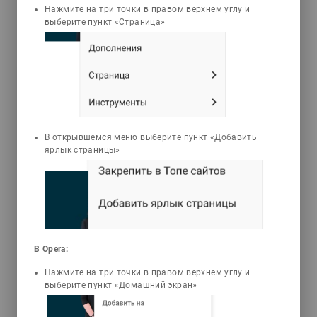
Нажмите на три точки в правом верхнем углу и
выберите пункт «Страница»
3D Animations
Tests
Байдабеков Ауез
Инженерлік графика. Сандық
проекциялар
Оқулықта жеміс-көкөніс
В открывшемся меню выберите пункт «Добавить
шаруашылығының өндірісінің негіздері,
ярлык страницы»
Қазақстанда таралған жеміс-
көкөністердің жалпы ерекшеліктері,
биологиясы мен оларды өсіру
технологиялары келтірілген. Оқулық
ауыл шаруашылық жоғары және орта
арнаулы оқу орындарының жеміс-
көкөніс шаруашылығы
В Opera:
мамандықтарының білім
Нажмите на три точки в правом верхнем углу и
алушыларына, ауыл шаруашылығы
выберите пункт «Домашний экран»
өндірісі қызметкерлеріне арналған.