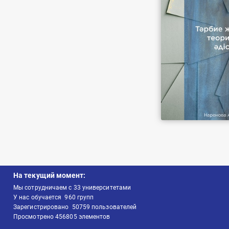
На текущий момент:
Мы сотрудничаем с
33
университетами
У нас обучается
960
групп
Зарегистрировано
50759
пользователей
Просмотрено
456805
элементов