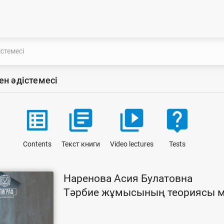
стемесі
ен әдістемесі
list_alt
library_books
video_library
live_help
Contents
Текст книги
Video lectures
Tests
Наренова Асия Булатовна
Тәрбие жұмысының теориясы ме