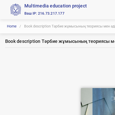
Multimedia education project
Ваш IP: 216.73.217.177
Home
/
Book description Тәрбие жұмысының теориясы мен әді
Book description Тәрбие жұмысының теориясы м