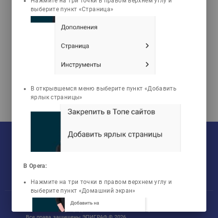
Нажмите на три точки в правом верхнем углу и
Төреханұлы
выберите пункт «Страница»
Қазақстанның қазіргі
заман тарихы
В открывшемся меню выберите пункт «Добавить
ярлык страницы»
На текущий момент:
Мы сотрудничаем с
33
университетами
У нас обучается
960
групп
Мы в соцсетях:
Зарегистрировано
50759
пользователей
Просмотрено
456806
элементов
В Opera:
Нажмите на три точки в правом верхнем углу и
выберите пункт «Домашний экран»
Участник международного технологического парка «Астана Хаб»
Все права защищены ЭПИГРАФ © 2026