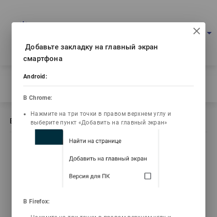
Multimedia education project
arrow_drop_down
Log in
Eng
Ваш IP: 216.73.216.5
Добавьте закладку на главный экран
смартфона
Android:
Home
/
Book description Қазақстанның қазіргі заман тарихы
В Chrome:
Нажмите на три точки в правом верхнем углу и
Book description Қазақстанның қазіргі заман тарихы
выберите пункт «Добавить на главный экран»
list_alt
library_books
video_library
live_help
Contents
Текст книги
Video lectures
Tests
В Firefox:
Мәден Асылбек