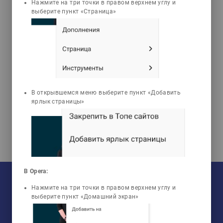
3d_rotation
emoji_objects
live_help
Нажмите на три точки в правом верхнем углу и
выберите пункт «Страница»
3D Animations
Problems
Tests
Айтмагамбетова
Маралгуль Борамбаевна
Системы производства и
В открывшемся меню выберите пункт «Добавить
распределения
ярлык страницы»
энергоносителей
На текущий момент:
В Opera:
Мы сотрудничаем с
33
университетами
Нажмите на три точки в правом верхнем углу и
У нас обучается
960
групп
Мы в соцсетях:
выберите пункт «Домашний экран»
Зарегистрировано
50759
пользователей
Просмотрено
456805
элементов