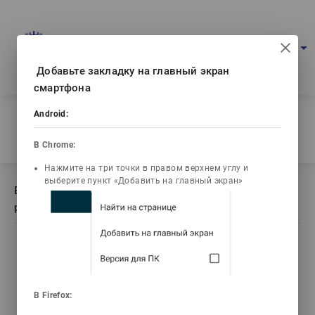
Multimedia education project
arrow_drop_down
Log in
Eng
Ваш IP: 216.73.217.32
Добавьте закладку на главный экран
смартфона
Home
/
Android:
Book description Системы производства и распределения
энергоносителей
В Chrome:
Нажмите на три точки в правом верхнем углу и
выберите пункт «Добавить на главный экран»
Book description Системы производства и
распределения энергоносителей
list_alt
library_books
video_library
Contents
Текст книги
Video lectures
В Firefox: