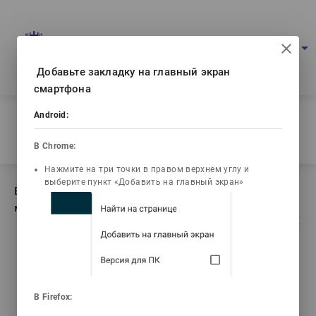
Multimedia education project
arrow_drop_down
Log in
Eng
Ваш IP: 216.73.217.134
Добавьте закладку на главный экран
смартфона
Home
/
Android:
Book description Методы напыления покрытий в
машиностроении
В Chrome:
Нажмите на три точки в правом верхнем углу и
выберите пункт «Добавить на главный экран»
Book description Методы напыления покрытий в
машиностроении
list_alt
library_books
video_library
Contents
Текст книги
Video lectures
В Firefox: