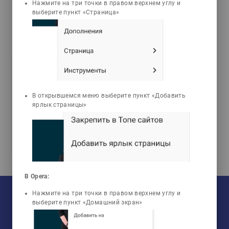
3d_rotation
emoji_objects
live_help
Нажмите на три точки в правом верхнем углу и
выберите пункт «Страница»
3D Animations
Problems
Tests
Нураков Серик
Методы напыления
покрытий в
В открывшемся меню выберите пункт «Добавить
машиностроении
ярлык страницы»
В Opera:
На текущий момент:
Нажмите на три точки в правом верхнем углу и
Мы сотрудничаем с
33
университетами
выберите пункт «Домашний экран»
У нас обучается
960
групп
Мы в соцсетях:
Зарегистрировано
50759
пользователей
Просмотрено
456805
элементов