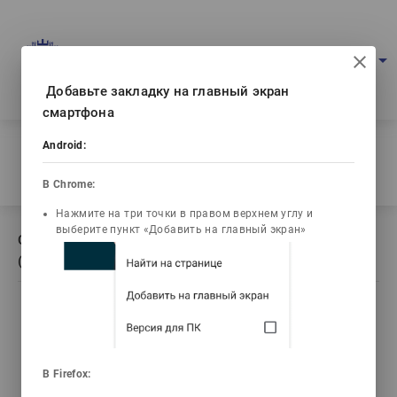
Портал мультимедийных учебников
arrow_drop_down
Войти
Рус
Ваш IP: 216.73.216.176
Добавьте закладку на главный экран
смартфона
Главная
/
Android:
Описание книги Қазақ мәдениетінің тарихы
(Сурдоперевод)
В Chrome:
Нажмите на три точки в правом верхнем углу и
выберите пункт «Добавить на главный экран»
Описание книги Қазақ мәдениетінің тарихы
(Сурдоперевод)
list_alt
library_books
video_library
Содержание
Текст книги
Видео лекции
В Firefox: