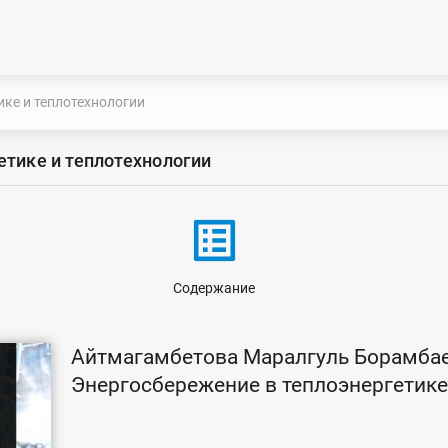
ике и теплотехнологии
етике и теплотехнологии
list_alt
Содержание
Айтмагамбетова Маралгуль Борамба
Энергосбережение в теплоэнергетике