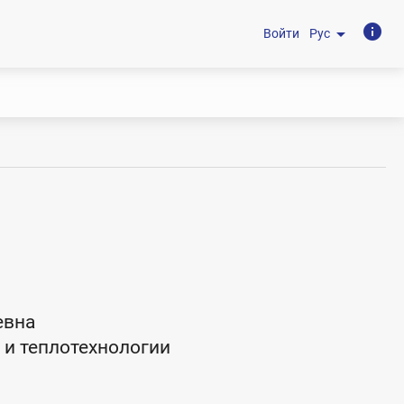
info
arrow_drop_down
Войти
Рус
евна
 и теплотехнологии