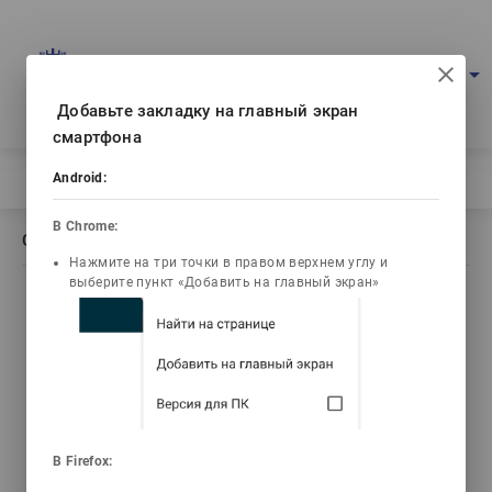
Портал мультимедийных учебников
arrow_drop_down
Войти
Рус
Ваш IP: 216.73.217.55
Добавьте закладку на главный экран
смартфона
Главная
/
Описание книги Қой шаруашылығы ІІ - бөлім
Android:
В Chrome:
Описание книги Қой шаруашылығы ІІ - бөлім
Нажмите на три точки в правом верхнем углу и
выберите пункт «Добавить на главный экран»
list_alt
library_books
video_library
Содержание
Текст книги
Видео лекции
emoji_objects
live_help
В Firefox:
Задачи
Тесты