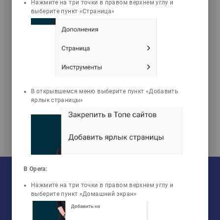
Нажмите на три точки в правом верхнем углу и
выберите пункт «Страница»
Кулатаев Бейбит
Турганбекович
Қой шаруашылығы ІІ -
бөлім
В открывшемся меню выберите пункт «Добавить
ярлык страницы»
На текущий момент:
В Opera:
Мы сотрудничаем с
33
университетами
У нас обучается
960
групп
Нажмите на три точки в правом верхнем углу и
Мы в соцсетях:
Зарегистрировано
50759
пользователей
выберите пункт «Домашний экран»
Просмотрено
456805
элементов