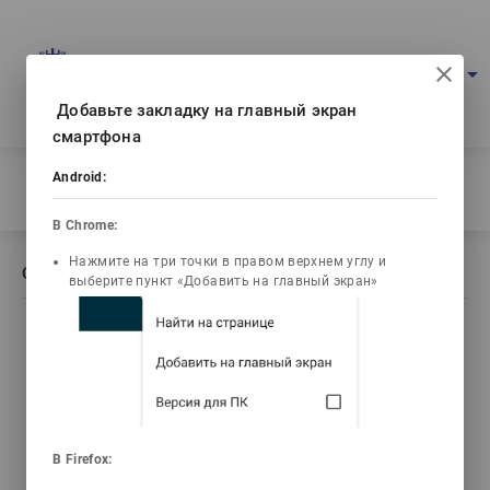
Портал мультимедийных учебников
arrow_drop_down
Войти
Рус
Ваш IP: 216.73.216.73
Добавьте закладку на главный экран
смартфона
Главная
/
Android:
Описание книги Құрылыс өндірісінің технологиясы
В Chrome:
Нажмите на три точки в правом верхнем углу и
Описание книги Құрылыс өндірісінің технологиясы
выберите пункт «Добавить на главный экран»
list_alt
library_books
video_library
Содержание
Текст книги
Видео лекции
3d_rotation
emoji_objects
live_help
В Firefox: