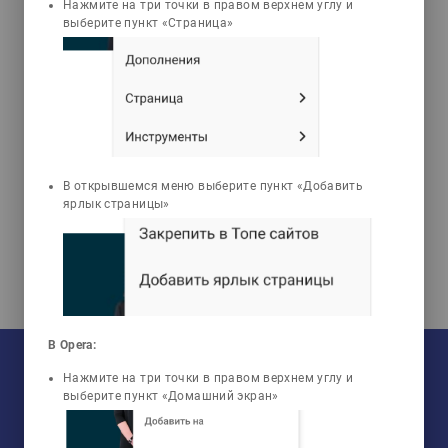
Нажмите на три точки в правом верхнем углу и
3D Анимации
Задачи
Тесты
выберите пункт «Страница»
Толеубаева
Шамшыгайын
Болаткызы
Құрылыс өндірісінің
технологиясы
В открывшемся меню выберите пункт «Добавить
ярлык страницы»
В Opera:
На текущий момент:
Мы сотрудничаем с
33
университетами
Нажмите на три точки в правом верхнем углу и
У нас обучается
960
групп
Мы в соцсетях:
выберите пункт «Домашний экран»
Зарегистрировано
50759
пользователей
Просмотрено
456805
элементов