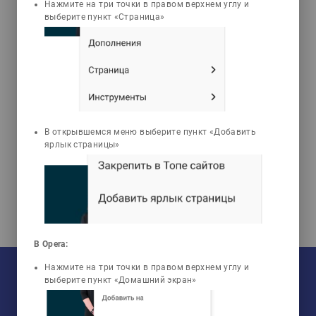
Нажмите на три точки в правом верхнем углу и
Задачи
Тесты
выберите пункт «Страница»
Даркенов Құрманғали
Ғазезұлы
Алаш зиялыларының
тағдыры
В открывшемся меню выберите пункт «Добавить
ярлык страницы»
В Opera:
На текущий момент:
Нажмите на три точки в правом верхнем углу и
Мы сотрудничаем с
33
университетами
выберите пункт «Домашний экран»
У нас обучается
960
групп
Мы в соцсетях:
Зарегистрировано
50759
пользователей
Просмотрено
456806
элементов