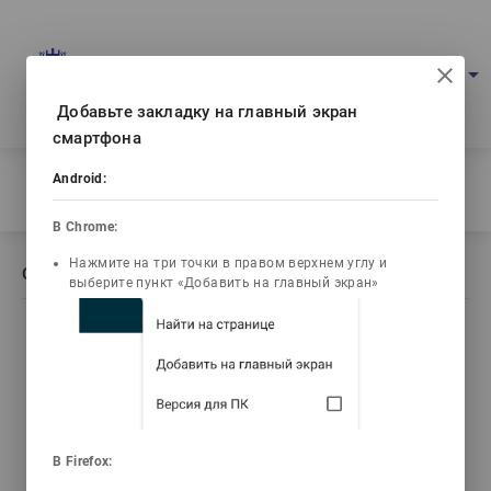
Портал мультимедийных учебников
arrow_drop_down
Войти
Рус
Ваш IP: 216.73.216.212
Добавьте закладку на главный экран
смартфона
Главная
/
Android:
Описание книги Алаш зиялыларының тағдыры
В Chrome:
Нажмите на три точки в правом верхнем углу и
Описание книги Алаш зиялыларының тағдыры
выберите пункт «Добавить на главный экран»
list_alt
library_books
video_library
Содержание
Текст книги
Видео лекции
emoji_objects
live_help
В Firefox: