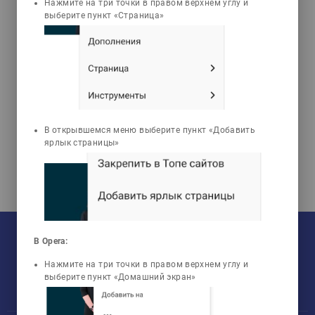
Нажмите на три точки в правом верхнем углу и
выберите пункт «Страница»
Доғалов Амангельды
Нажмиденович
Экономикалық теория
В открывшемся меню выберите пункт «Добавить
ярлык страницы»
На текущий момент:
Мы сотрудничаем с
33
университетами
В Opera:
У нас обучается
960
групп
Мы в соцсетях:
Зарегистрировано
50759
пользователей
Нажмите на три точки в правом верхнем углу и
Просмотрено
456806
элементов
выберите пункт «Домашний экран»