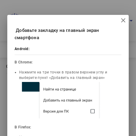
Портал мультимедийных учебников
arrow_drop_down
Войти
Рус
Ваш IP: 216.73.216.159
Добавьте закладку на главный экран
смартфона
Главная
Android:
/
Описание книги Экономикалық теория
В Chrome:
Описание книги Экономикалық теория
Нажмите на три точки в правом верхнем углу и
выберите пункт «Добавить на главный экран»
list_alt
library_books
video_library
Содержание
Текст книги
Видео лекции
3d_rotation
emoji_objects
live_help
В Firefox:
3D Анимации
Задачи
Тесты