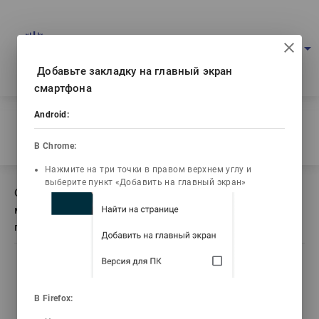
Портал мультимедийных учебников
arrow_drop_down
Войти
Рус
Ваш IP: 216.73.217.126
Добавьте закладку на главный экран
смартфона
Главная
/
Android:
Описание книги Технологическое оборудование
макаронных, хлебопекарных и кондитерских предприятий
В Chrome:
Нажмите на три точки в правом верхнем углу и
выберите пункт «Добавить на главный экран»
Описание книги Технологическое оборудование
макаронных, хлебопекарных и кондитерских
предприятий
list_alt
library_books
video_library
В Firefox:
Содержание
Текст книги
Видео лекции