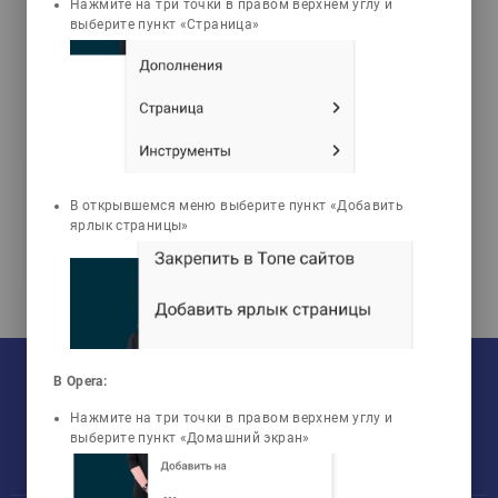
Нажмите на три точки в правом верхнем углу и
3d_rotation
emoji_objects
live_help
выберите пункт «Страница»
3D Анимации
Задачи
Тесты
Алексеева Нина Вадимовна
Технологическое оборудование
В открывшемся меню выберите пункт «Добавить
макаронных, хлебопекарных и
ярлык страницы»
кондитерских предприятий
На текущий момент:
Мы сотрудничаем с
33
университетами
В Opera:
У нас обучается
960
групп
Мы в соцсетях:
Зарегистрировано
50759
пользователей
Нажмите на три точки в правом верхнем углу и
Просмотрено
456806
элементов
выберите пункт «Домашний экран»