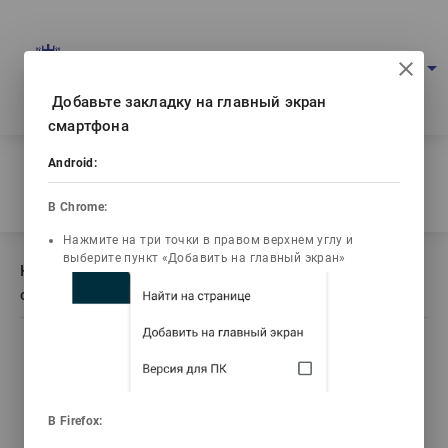
Мультимедиалық оқулықтар порталы
arrow_drop_down
Кіру
Қаз
Ваш IP: 216.73.217.38
Добавьте закладку на главный экран
смартфона
Басты бет
/
Android:
Кітаптың сипаттамасы Қан аурулары кезіндегі
синдромдық диагностика
В Chrome:
Нажмите на три точки в правом верхнем углу и
выберите пункт «Добавить на главный экран»
Кітаптың сипаттамасы Қан аурулары кезіндегі
синдромдық диагностика
list_alt
library_books
video_library
Мазмұны
Текст книги
Видеодәрістер
В Firefox: