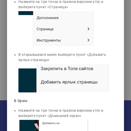
emoji_objects
live_help
Нажмите на три точки в правом верхнем углу и
выберите пункт «Страница»
Мәселелер
Тесттер
Хусаинова Гульбана
Сагатовна
Қан аурулары кезіндегі
В открывшемся меню выберите пункт «Добавить
синдромдық диагностика
ярлык страницы»
В Opera:
На текущий момент:
Нажмите на три точки в правом верхнем углу и
Мы сотрудничаем с
33
университетами
выберите пункт «Домашний экран»
У нас обучается
960
групп
Мы в соцсетях:
Зарегистрировано
50759
пользователей
Просмотрено
456807
элементов