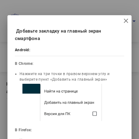
Мультимедиалық оқулықтар порталы
arrow_drop_down
Кіру
Қаз
Ваш IP: 216.73.217.178
Добавьте закладку на главный экран
смартфона
Басты бет
Android:
/
Кітаптың сипаттамасы Қала көшелері мен автомобиль
жолдарының көліктік пайдалану сапасы
В Chrome:
Нажмите на три точки в правом верхнем углу и
выберите пункт «Добавить на главный экран»
Кітаптың сипаттамасы Қала көшелері мен
автомобиль жолдарының көліктік пайдалану сапасы
list_alt
library_books
video_library
В Firefox:
Мазмұны
Текст книги
Видеодәрістер