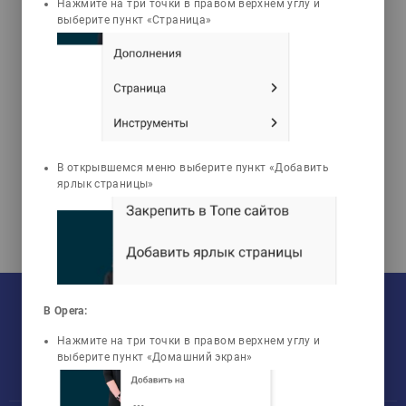
3d_rotation
emoji_objects
live_help
Нажмите на три точки в правом верхнем углу и
выберите пункт «Страница»
3D анимациялары
Мәселелер
Тесттер
Исинтаев Тақабай
Исинтайұлы
Қала көшелері мен
В открывшемся меню выберите пункт «Добавить
автомобиль жолдарының
ярлык страницы»
көліктік пайдалану сапасы
На текущий момент:
Мы сотрудничаем с
33
университетами
В Opera:
У нас обучается
960
групп
Мы в соцсетях:
Зарегистрировано
50759
пользователей
Нажмите на три точки в правом верхнем углу и
Просмотрено
456805
элементов
выберите пункт «Домашний экран»