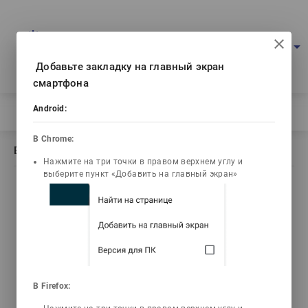
Multimedia education project
arrow_drop_down
Log in
Eng
Ваш IP: 216.73.216.192
Добавьте закладку на главный экран
смартфона
Android:
Home
/
Book description Философиялық антропология
В Chrome:
Book description Философиялық антропология
Нажмите на три точки в правом верхнем углу и
выберите пункт «Добавить на главный экран»
list_alt
Contents
Шадинова Гульзира
В Firefox:
Абиласовна