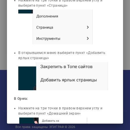
Нажмите на три точки в правом верхнем углу и
Философиялық
выберите пункт «Страница»
антропология
В открывшемся меню выберите пункт «Добавить
ярлык страницы»
На текущий момент:
Мы сотрудничаем с
33
университетами
У нас обучается
NaN
групп
Мы в соцсетях:
Зарегистрировано
50759
пользователей
Просмотрено
456806
элементов
В Opera:
Нажмите на три точки в правом верхнем углу и
выберите пункт «Домашний экран»
Участник международного технологического парка «Астана Хаб»
Все права защищены ЭПИГРАФ © 2026