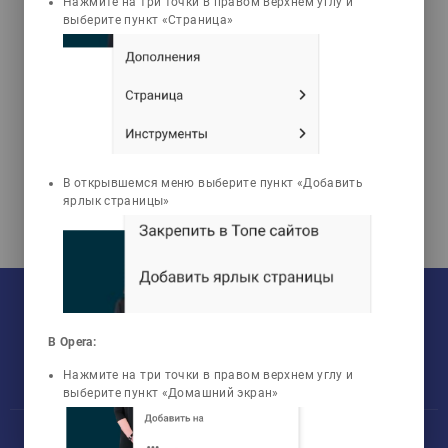
Нажмите на три точки в правом верхнем углу и
выберите пункт «Страница»
Имангалиева Базархан
Сагинаевна
Жалпы және
бейорганикалық химия
есептері
В открывшемся меню выберите пункт «Добавить
ярлык страницы»
На текущий момент:
Мы сотрудничаем с
33
университетами
У нас обучается
960
групп
Мы в соцсетях:
Зарегистрировано
50759
пользователей
В Opera:
Просмотрено
456805
элементов
Нажмите на три точки в правом верхнем углу и
выберите пункт «Домашний экран»