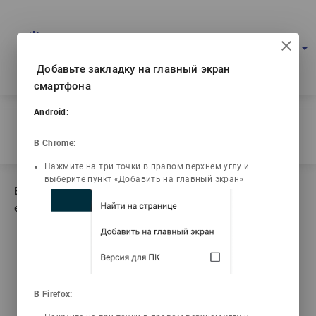
Multimedia education project
arrow_drop_down
Log in
Eng
Ваш IP: 216.73.216.42
Добавьте закладку на главный экран
смартфона
Android:
Home
/
Book description Жалпы және бейорганикалық химия
есептері
В Chrome:
Нажмите на три точки в правом верхнем углу и
выберите пункт «Добавить на главный экран»
Book description Жалпы және бейорганикалық химия
есептері
list_alt
library_books
video_library
live_help
В Firefox:
Contents
Текст книги
Video lectures
Tests