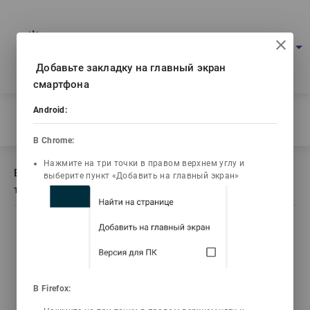
Multimedia education project
arrow_drop_down
Log in
Eng
Ваш IP: 216.73.216.230
Добавьте закладку на главный экран
смартфона
Android:
Home
/
Book description Курс философии в графиках и таблицах
В Chrome:
Нажмите на три точки в правом верхнем углу и
Book description Курс философии в графиках и
выберите пункт «Добавить на главный экран»
таблицах
list_alt
library_books
video_library
live_help
Contents
Текст книги
Video lectures
Tests
В Firefox: