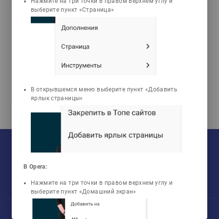
Нажмите на три точки в правом верхнем углу и
Рыманов Дмитрий
выберите пункт «Страница»
Михайлович
Курс философии в
графиках и таблицах
В открывшемся меню выберите пункт «Добавить
ярлык страницы»
На текущий момент:
Мы сотрудничаем с
33
университетами
У нас обучается
960
групп
Мы в соцсетях:
Зарегистрировано
50759
пользователей
В Opera:
Просмотрено
456806
элементов
Нажмите на три точки в правом верхнем углу и
выберите пункт «Домашний экран»
Участник международного технологического парка «Астана Хаб»