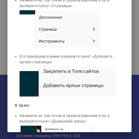
Нажмите на три точки в правом верхнем углу и
выберите пункт «Страница»
Абдулина Аксункар
Турсуновна
Новая история зарубежных
стран (XVI в. – 1918 г.). 1 часть
(Сурдоперевод)
В открывшемся меню выберите пункт «Добавить
ярлык страницы»
На текущий момент:
Мы сотрудничаем с
33
университетами
У нас обучается
960
групп
Мы в соцсетях:
Зарегистрировано
NaN
пользователей
Просмотрено
456806
элементов
В Opera:
Нажмите на три точки в правом верхнем углу и
выберите пункт «Домашний экран»
Участник международного технологического парка «Астана Хаб»
Все права защищены ЭПИГРАФ © 2026