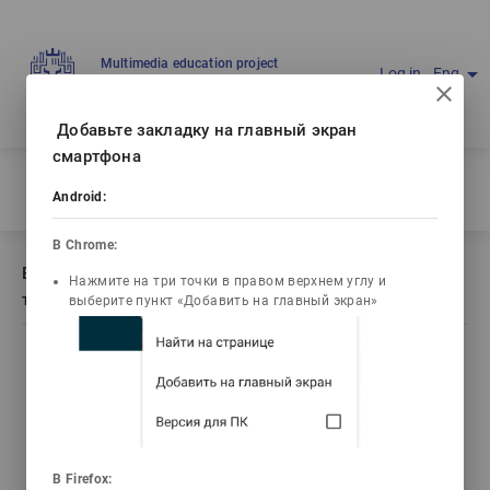
Multimedia education project
arrow_drop_down
Log in
Eng
Ваш IP: 216.73.216.33
Добавьте закладку на главный экран
смартфона
Home
/
Android:
Book description Тамақ өнімдерінің жалпы технологиясы
В Chrome:
Book description Тамақ өнімдерінің жалпы
Нажмите на три точки в правом верхнем углу и
технологиясы
выберите пункт «Добавить на главный экран»
list_alt
library_books
video_library
Contents
Текст книги
Video lectures
3d_rotation
emoji_objects
live_help
В Firefox: