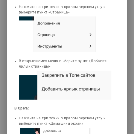
Нажмите на три точки в правом верхнем углу и
3D Animations
Problems
Tests
выберите пункт «Страница»
Нургазезова Алмагуль
Нургазезовна
Тамақ өнімдерінің жалпы
технологиясы
В открывшемся меню выберите пункт «Добавить
Тамақ өнімдерінің өндірісі елдің азық-
ярлык страницы»
түлік қауіпсіздігін қамтамасыз ететін
стратегиялық маңызы бар сала болып
табылады. Тамақ өнімдерін тұтынудың
өсуімен және тұтыну құрылымының
неғұрлым сапалы өнімдер жағына
өзгеруімен ел халқы өсуінің орнықты
үрдісі қалыптасты. Елбасы Н.Ә.
В Opera:
Назарбаевтың «Қазақстан – 2030»
Нажмите на три точки в правом верхнем углу и
бағдарламасы бойынша өнеркәсіптерде
выберите пункт «Домашний экран»
қалдықсыз өнім өндіріп, еліміздің
экономикалық тиімділігін арттыруды