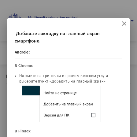
Multimedia education project
arrow_drop_down
Log in
Eng
Ваш IP: 216.73.216.122
Добавьте закладку на главный экран
смартфона
Home
/
Android:
Book description Амбулаторлық емханалық педиатрия
В Chrome:
Нажмите на три точки в правом верхнем углу и
Book description Амбулаторлық емханалық педиатрия
выберите пункт «Добавить на главный экран»
list_alt
library_books
video_library
Contents
Текст книги
Video lectures
3d_rotation
live_help
В Firefox: