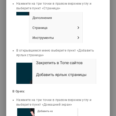
3D Animations
Tests
Нажмите на три точки в правом верхнем углу и
выберите пункт «Страница»
Дадамбаев Едиль
Тайтулеуұлы
Амбулаторлық емханалық
педиатрия
Бұл кітап «Амбулаторлық-емханалық
В открывшемся меню выберите пункт «Добавить
педиатрия» пәніне арналған оқулық.
ярлык страницы»
Кітапта балаларды емхана жағдайында
қарап, бақылап аурулардың алдын алу
және емдеу, шұғыл жағдайларда
дәрігерлік көмек көрсету мәселелері
кеңінен қаралған. Оқулық Қазақ
Республикасы Денсаулық сактау
министрлігі бекіткен студенттерді оқыту
В Opera:
бағдарламасына сай жазылған. Кітап
Нажмите на три точки в правом верхнем углу и
Медицина оқу орындарының
выберите пункт «Домашний экран»
студенттеріне, оқытушыларға,
дәрігерлерге арналған.