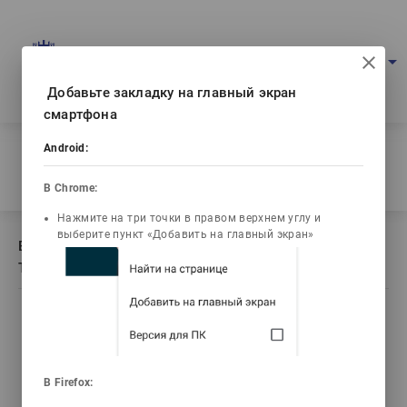
Multimedia education project
arrow_drop_down
Log in
Eng
Ваш IP: 216.73.216.238
Добавьте закладку на главный экран
смартфона
Home
/
Android:
Book description Ремонт и эксплуатация оборудования ТЭС
и АЭС
В Chrome:
Нажмите на три точки в правом верхнем углу и
выберите пункт «Добавить на главный экран»
Book description Ремонт и эксплуатация оборудования
ТЭС и АЭС
list_alt
library_books
video_library
Contents
Текст книги
Video lectures
В Firefox: