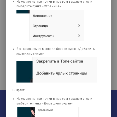
3d_rotation
live_help
Нажмите на три точки в правом верхнем углу и
выберите пункт «Страница»
3D Animations
Tests
Дюсенов Канат
Махметович
Ремонт и эксплуатация
В открывшемся меню выберите пункт «Добавить
оборудования ТЭС и АЭС
ярлык страницы»
В Opera:
На текущий момент:
Нажмите на три точки в правом верхнем углу и
Мы сотрудничаем с
33
университетами
выберите пункт «Домашний экран»
У нас обучается
960
групп
Мы в соцсетях:
Зарегистрировано
50759
пользователей
Просмотрено
456806
элементов