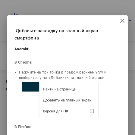
Multimedia education project
arrow_drop_down
Log in
Eng
Ваш IP: 216.73.216.245
Добавьте закладку на главный экран
смартфона
Home
/
Android:
Book description Основы экологического нормирования и
экспертиза
В Chrome:
Нажмите на три точки в правом верхнем углу и
выберите пункт «Добавить на главный экран»
Book description Основы экологического
нормирования и экспертиза
list_alt
library_books
video_library
emoji_objects
Contents
Текст книги
Video lectures
Problems
В Firefox: