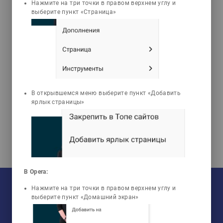
live_help
Нажмите на три точки в правом верхнем углу и
выберите пункт «Страница»
Tests
Гатаулина Гульзира
Адильхановна
Основы экологического
В открывшемся меню выберите пункт «Добавить
нормирования и
ярлык страницы»
экспертиза
В Opera:
На текущий момент:
Мы сотрудничаем с
33
университетами
Нажмите на три точки в правом верхнем углу и
У нас обучается
960
групп
выберите пункт «Домашний экран»
Мы в соцсетях:
Зарегистрировано
50759
пользователей
Просмотрено
456806
элементов