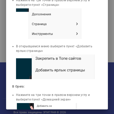
Нажмите на три точки в правом верхнем углу и
Аналитикалық
выберите пункт «Страница»
геометрия (ЭПИГРАФ)
В открывшемся меню выберите пункт «Добавить
ярлык страницы»
На текущий момент:
Мы сотрудничаем с
33
университетами
У нас обучается
960
групп
Мы в соцсетях:
Зарегистрировано
50759
пользователей
Просмотрено
456805
элементов
В Opera:
Нажмите на три точки в правом верхнем углу и
выберите пункт «Домашний экран»
Участник международного технологического парка «Астана Хаб»
Все права защищены ЭПИГРАФ © 2026