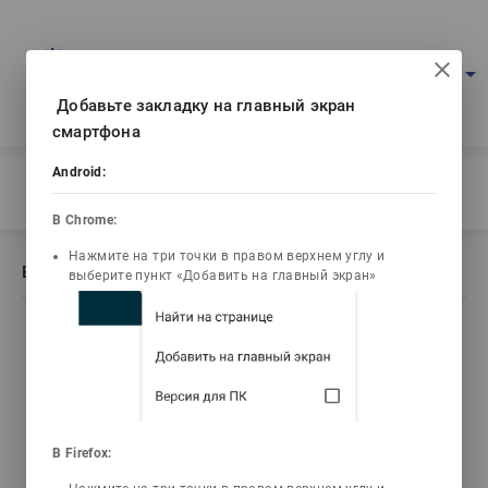
Multimedia education project
arrow_drop_down
Log in
Eng
Ваш IP: 216.73.216.163
Добавьте закладку на главный экран
смартфона
Android:
Home
/
Book description Аналитикалық геометрия (ЭПИГРАФ)
В Chrome:
Нажмите на три точки в правом верхнем углу и
Book description Аналитикалық геометрия (ЭПИГРАФ)
выберите пункт «Добавить на главный экран»
list_alt
library_books
video_library
live_help
Contents
Текст книги
Video lectures
Tests
В Firefox:
Қайдасов Жеткербай