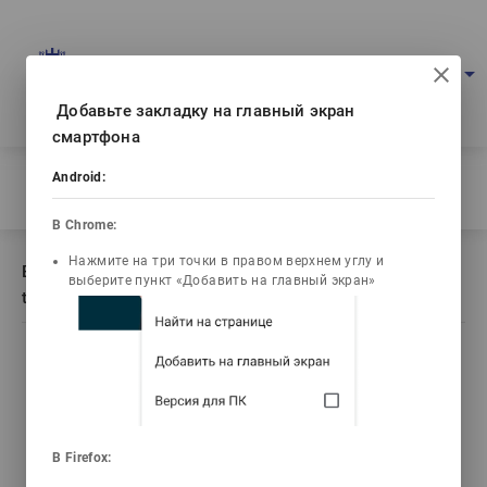
Multimedia education project
arrow_drop_down
Log in
Eng
Ваш IP: 216.73.216.246
Добавьте закладку на главный экран
смартфона
Home
/
Android:
Book description Information and communication technologies
В Chrome:
Нажмите на три точки в правом верхнем углу и
Book description Information and communication
выберите пункт «Добавить на главный экран»
technologies
list_alt
library_books
video_library
emoji_objects
Contents
Текст книги
Video lectures
Problems
live_help
В Firefox: