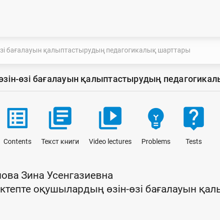
н-өзі бағалауын қалыптастырудың педагогикалық шарттары
ң өзін-өзі бағалауын қалыптастырудың педагогика
list_alt
library_books
video_library
emoji_objects
live_help
Contents
Текст книги
Video lectures
Problems
Tests
ова Зина Усенгазиевна
ектепте оқушылардың өзін-өзі бағалауын қ