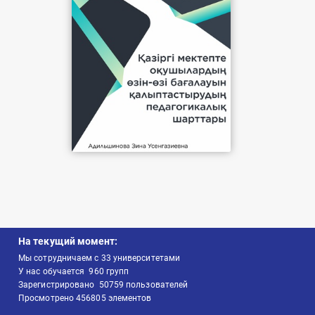
На текущий момент:
Мы сотрудничаем с
33
университетами
У нас обучается
960
групп
Зарегистрировано
50759
пользователей
Просмотрено
456805
элементов