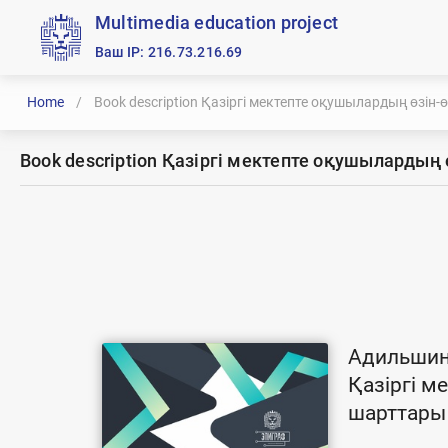
Multimedia education project
Ваш IP: 216.73.216.69
Home
/
Book description Қазіргі мектепте оқушылардың өзі
Book description Қазіргі мектепте оқушыларды
Адильшин
Қазіргі м
шарттары