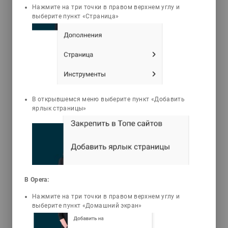
Нажмите на три точки в правом верхнем углу и
выберите пункт «Страница»
Нуртазин Сабир
Темиргалиевич
Общая гистология
Оқу құралында адам және жануарлар
үлпаларының құрылысы, қызметі және
дамуы туралы қазіргі көзқарастар
қарастырылған. Сондай-ақ жалпы
В открывшемся меню выберите пункт «Добавить
гистологияның алдына қойған міндеті
ярлык страницы»
мен негізгі мәселелері және оның даму
болашағы талданған. Сонымен қатар
ғылыми еңбекте гистологтияның
қысқаша даму тарихы, зертеу әдістері
және ұлпа регенерациясы
принциптерінің сипатталуы баяндалған.
В Opera:
Оқу құралы жоғары оқу орындары
биология факультеттерінің
Нажмите на три точки в правом верхнем углу и
студенттеріне, магистранттарға,
выберите пункт «Домашний экран»
докторанттарға, биолог-ғалымдарға
арналған.