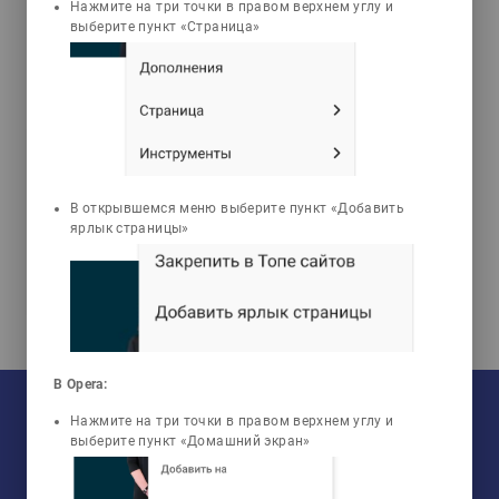
live_help
Нажмите на три точки в правом верхнем углу и
выберите пункт «Страница»
Tests
Ботагариев Тулеген
Амиржанович
Дене шынықтыру және
В открывшемся меню выберите пункт «Добавить
спорт теориясы мен
ярлык страницы»
әдістемесі
В Opera:
На текущий момент:
Мы сотрудничаем с
33
университетами
Нажмите на три точки в правом верхнем углу и
У нас обучается
960
групп
Мы в соцсетях:
выберите пункт «Домашний экран»
Зарегистрировано
50759
пользователей
Просмотрено
456806
элементов