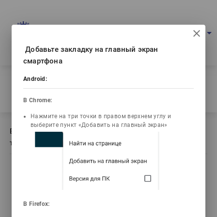
Multimedia education project
arrow_drop_down
Log in
Eng
Ваш IP: 216.73.216.36
Добавьте закладку на главный экран
смартфона
Home
/
Android:
Book description Дене шынықтыру және спорт теориясы
мен әдістемесі
В Chrome:
Нажмите на три точки в правом верхнем углу и
выберите пункт «Добавить на главный экран»
Book description Дене шынықтыру және спорт
теориясы мен әдістемесі
list_alt
library_books
video_library
emoji_objects
Contents
Текст книги
Video lectures
Problems
В Firefox: